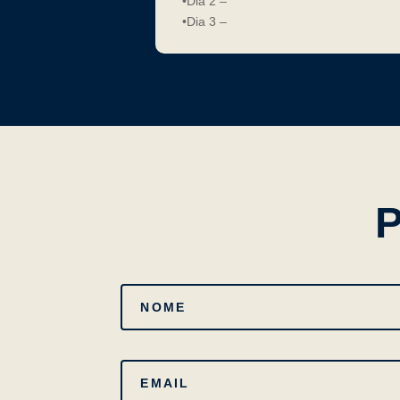
•Dia 2 –
•Dia 3 –