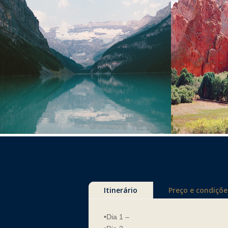
Itinerário
Preço e condiçõe
•Dia 1 –