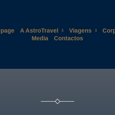
page
A AstroTravel
Viagens
Cor
Media
Contactos