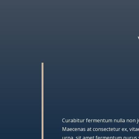
Curabitur fermentum nulla non jus
Maecenas at consectetur ex, vit
urna, sit amet fermentum purus 