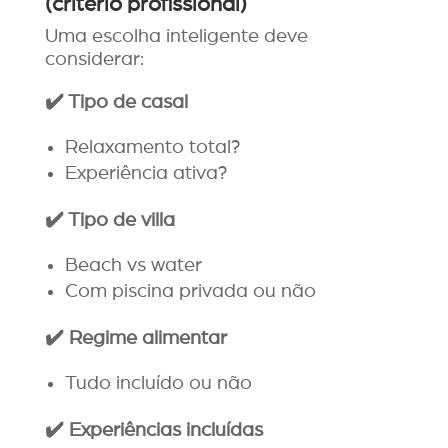
(critério profissional)
Uma escolha inteligente deve
considerar:
✔️
Tipo de casal
Relaxamento total?
Experiência ativa?
✔️
Tipo de villa
Beach vs water
Com piscina privada ou não
✔️
Regime alimentar
Tudo incluído ou não
✔️
Experi
ê
ncias inclu
í
das