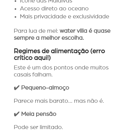
Ícone das Maldivas
Acesso direto ao oceano
Mais privacidade e exclusividade
Para lua de mel:
water villa é quase
sempre a melhor escolha.
Regimes de alimentação (erro
crítico aqui!)
Este é um dos pontos onde muitos
casais falham.
✔️
Pequeno-almo
ç
o
Parece mais barato… mas não é.
✔️
Meia pens
ã
o
Pode ser limitado.