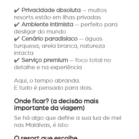
✔️
Privacidade absoluta
— muitos
resorts estão em ilhas privadas
✔️
Ambiente intimista
— perfeito para
desligar do mundo
✔️
Cenário paradisíaco
— águas
turquesa, areia branca, natureza
intacta
✔️
Serviço premium
— foco total no
detalhe e na experiência
Aqui, o tempo abranda.
E tudo é pensado para dois.
Onde ficar? (a decisão mais
importante da viagem)
Se há algo que define a sua lua de mel
nas Maldivas, é isto:
O resort que escolhe.