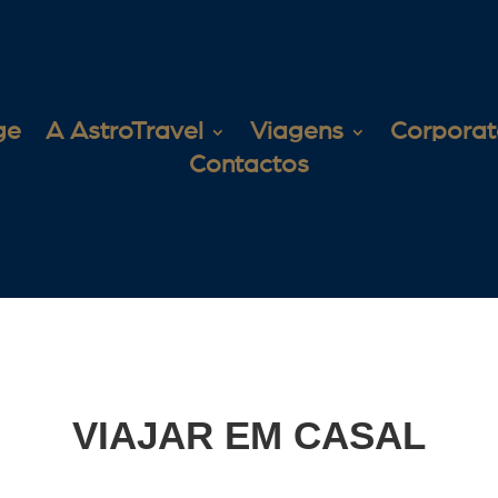
ge
A AstroTravel
Viagens
Corporat
Contactos
VIAJAR EM CASAL