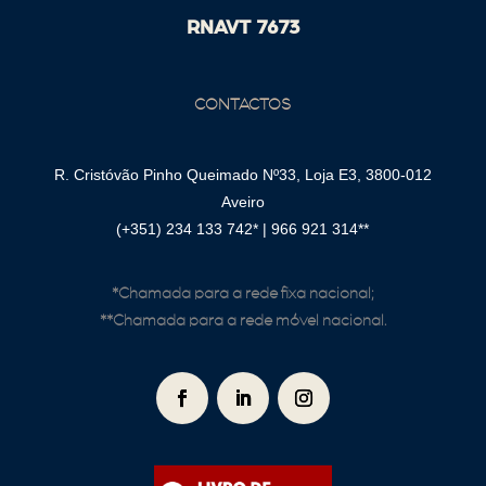
RNAVT 7673
CONTACTOS
R. Cristóvão Pinho Queimado Nº33, Loja E3, 3800-012
Aveiro
(+351) 234 133 742*
|
966 921 314**
*Chamada para a rede fixa
nacional;
**Chamada para a rede móvel nacional.