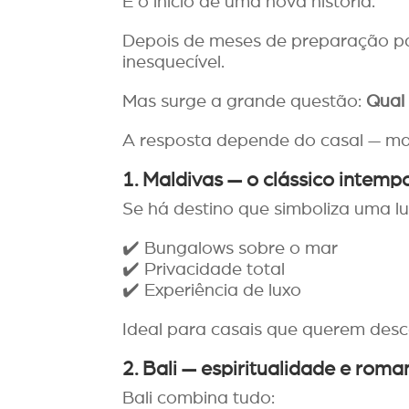
É o início de uma nova história.
Depois de meses de preparação par
inesquecível.
Mas surge a grande questão:
Qual
A resposta depende do casal — ma
1. Maldivas — o clássico intemp
Se há destino que simboliza uma lu
✔️ Bungalows sobre o mar
✔️ Privacidade total
✔️ Experiência de luxo
Ideal para casais que querem des
2. Bali — espiritualidade e rom
Bali combina tudo: