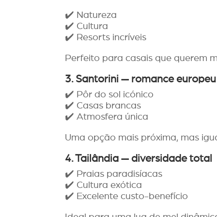
✔️ Natureza
✔️ Cultura
✔️ Resorts incríveis
Perfeito para casais que querem m
3. Santorini — romance europeu
✔️ Pôr do sol icónico
✔️ Casas brancas
✔️ Atmosfera única
Uma opção mais próxima, mas igua
4.
Tailândia — diversidade total
✔️ Praias paradisíacas
✔️ Cultura exótica
✔️ Excelente custo-benefício
Ideal para uma lua de mel dinâmic