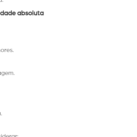
vidade absoluta
ores.
magem.
.
iderar: